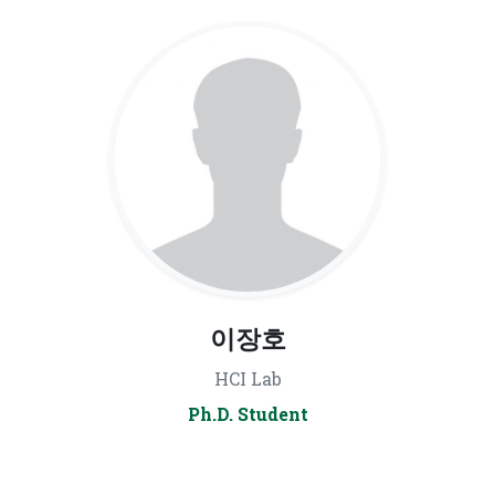
이장호
HCI Lab
Ph.D. Student